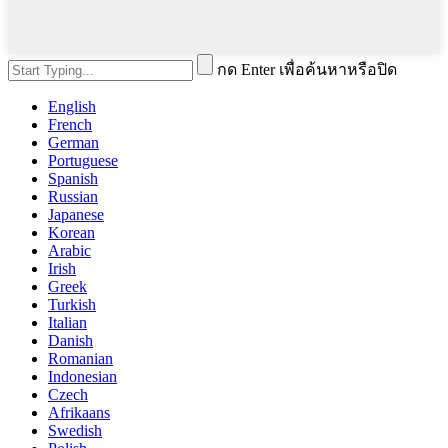
กด Enter เพื่อค้นหาหรือปิด
English
French
German
Portuguese
Spanish
Russian
Japanese
Korean
Arabic
Irish
Greek
Turkish
Italian
Danish
Romanian
Indonesian
Czech
Afrikaans
Swedish