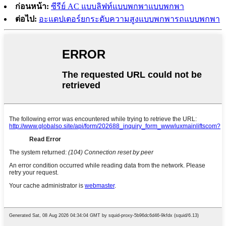
ก่อนหน้า:
ซีรีย์ AC แบบลิฟท์แบบพกพาแบบพกพา
ต่อไป:
อะแดปเตอร์ยกระดับความสูงแบบพกพารถแบบพกพา