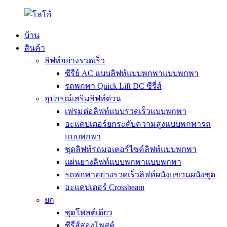
บ้าน
สินค้า
ลิฟท์อย่างรวดเร็ว
ซีรีย์ AC แบบลิฟท์แบบพกพาแบบพกพา
รถพกพา Quick Lift DC ซีรี่ส์
อุปกรณ์เสริมลิฟท์ด่วน
เฟรมต่อลิฟท์แบบรวดเร็วแบบพกพา
อะแดปเตอร์ยกระดับความสูงแบบพกพารถ
แบบพกพา
ชุดลิฟท์รถมอเตอร์ไซค์ลิฟท์แบบพกพา
แผ่นยางลิฟท์แบบพกพาแบบพกพา
รถพกพาอย่างรวดเร็วลิฟท์ผนังแขวนผนังชุด
อะแดปเตอร์ Crossbeam
ยก
ชุดโพสต์เดียว
ซีรี่ส์สองโพสต์