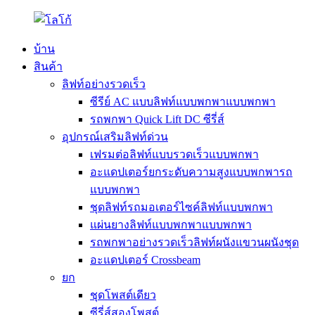
บ้าน
สินค้า
ลิฟท์อย่างรวดเร็ว
ซีรีย์ AC แบบลิฟท์แบบพกพาแบบพกพา
รถพกพา Quick Lift DC ซีรี่ส์
อุปกรณ์เสริมลิฟท์ด่วน
เฟรมต่อลิฟท์แบบรวดเร็วแบบพกพา
อะแดปเตอร์ยกระดับความสูงแบบพกพารถ
แบบพกพา
ชุดลิฟท์รถมอเตอร์ไซค์ลิฟท์แบบพกพา
แผ่นยางลิฟท์แบบพกพาแบบพกพา
รถพกพาอย่างรวดเร็วลิฟท์ผนังแขวนผนังชุด
อะแดปเตอร์ Crossbeam
ยก
ชุดโพสต์เดียว
ซีรี่ส์สองโพสต์